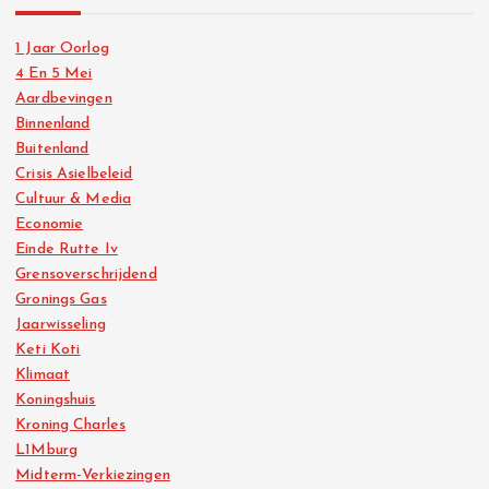
1 Jaar Oorlog
4 En 5 Mei
Aardbevingen
Binnenland
Buitenland
Crisis Asielbeleid
Cultuur & Media
Economie
Einde Rutte Iv
Grensoverschrijdend
Gronings Gas
Jaarwisseling
Keti Koti
Klimaat
Koningshuis
Kroning Charles
L1Mburg
Midterm-Verkiezingen