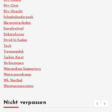
Rtv Oost
Rtv Utrecht
Schipholonderzoek
Slavernijverleden
Songfestival
Stikstofcrisis
Strijd In Sudan
Tech
Treinongeluk
Turkije Kiest
Verkiezingen
Wangedrag Supporters
Watersnoodramp
Wk Voetbal
Woningcorporaties
Nicht verpassen