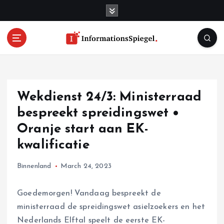
S
k
i
p
t
o
c
o
Wekdienst 24/3: Ministerraad
n
t
bespreekt spreidingswet •
e
Oranje start aan EK-
n
kwalificatie
t
Binnenland
March 24, 2023
Goedemorgen! Vandaag bespreekt de
ministerraad de spreidingswet asielzoekers en het
Nederlands Elftal speelt de eerste EK-