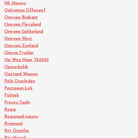
Nh Nieuws
Oekraïens Offensief
Omroep Brabant
Omroep Flevoland
Omroep Gelderland
Omroep West
Omroep Zeeland
Omrop Fryslân
Op Weg Naar Tk2023
Opmerkelijk
Opstand Wagner
Pelé Overleden
Pentagon-Lek
Politiek
Proces-Taghi
Regio
Regionaal nieuws
Rijnmond
Rtv Drenthe
Rtv Noord