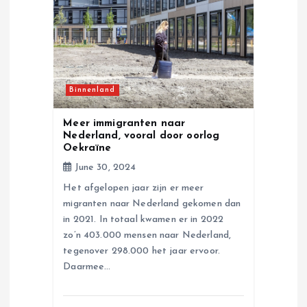
a
t
i
Binnenland
o
Meer immigranten naar
Nederland, vooral door oorlog
n
Oekraïne
June 30, 2024
Het afgelopen jaar zijn er meer
migranten naar Nederland gekomen dan
in 2021. In totaal kwamen er in 2022
zo’n 403.000 mensen naar Nederland,
tegenover 298.000 het jaar ervoor.
Daarmee…