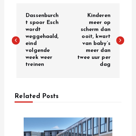
P
Dassenburch
Kinderen
o
t spoor Esch
meer op
wordt
scherm dan
weggehaald,
ooit, kwart
s
eind
van baby’s
volgende
meer dan
t
week weer
twee uur per
treinen
dag
n
a
Related Posts
v
i
g