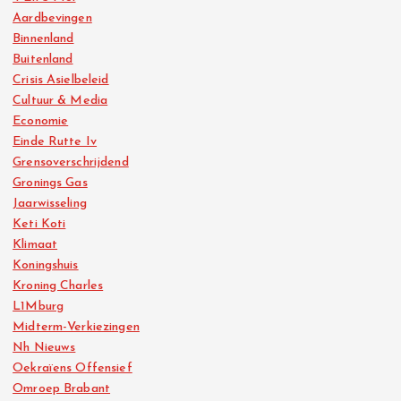
Aardbevingen
Binnenland
Buitenland
Crisis Asielbeleid
Cultuur & Media
Economie
Einde Rutte Iv
Grensoverschrijdend
Gronings Gas
Jaarwisseling
Keti Koti
Klimaat
Koningshuis
Kroning Charles
L1Mburg
Midterm-Verkiezingen
Nh Nieuws
Oekraïens Offensief
Omroep Brabant