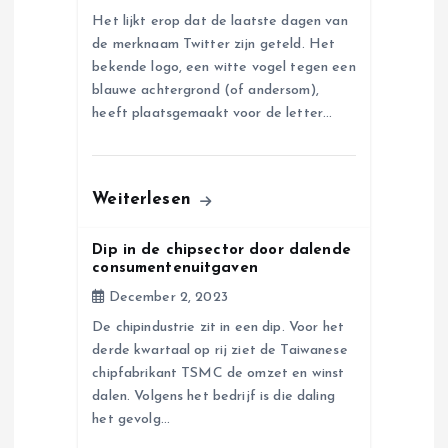
a
Het lijkt erop dat de laatste dagen van
de merknaam Twitter zijn geteld. Het
t
bekende logo, een witte vogel tegen een
blauwe achtergrond (of andersom),
i
heeft plaatsgemaakt voor de letter…
o
n
Weiterlesen
Dip in de chipsector door dalende
consumentenuitgaven
December 2, 2023
De chipindustrie zit in een dip. Voor het
derde kwartaal op rij ziet de Taiwanese
chipfabrikant TSMC de omzet en winst
dalen. Volgens het bedrijf is die daling
het gevolg…