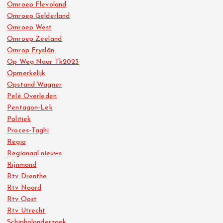
Omroep Flevoland
Omroep Gelderland
Omroep West
Omroep Zeeland
Omrop Fryslân
Op Weg Naar Tk2023
Opmerkelijk
Opstand Wagner
Pelé Overleden
Pentagon-Lek
Politiek
Proces-Taghi
Regio
Regionaal nieuws
Rijnmond
Rtv Drenthe
Rtv Noord
Rtv Oost
Rtv Utrecht
Schipholonderzoek