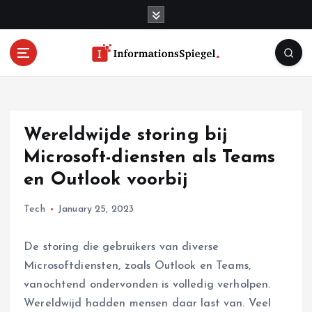
S
k
i
p
t
o
c
o
Wereldwijde storing bij
n
t
Microsoft-diensten als Teams
e
en Outlook voorbij
n
t
Tech
January 25, 2023
De storing die gebruikers van diverse
Microsoftdiensten, zoals Outlook en Teams,
vanochtend ondervonden is volledig verholpen.
Wereldwijd hadden mensen daar last van. Veel