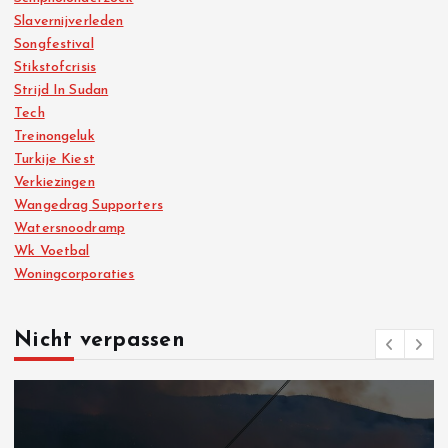
Slavernijverleden
Songfestival
Stikstofcrisis
Strijd In Sudan
Tech
Treinongeluk
Turkije Kiest
Verkiezingen
Wangedrag Supporters
Watersnoodramp
Wk Voetbal
Woningcorporaties
Nicht verpassen