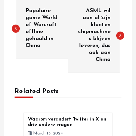
P
Populaire
ASML wil
o
game World
aan al zijn
of Warcraft
klanten
offline
chipmachine
s
gehaald in
s blijven
China
leveren, dus
t
ook aan
China
n
a
Related Posts
v
i
Waarom verandert Twitter in X en
g
drie andere vragen
March 13, 2024