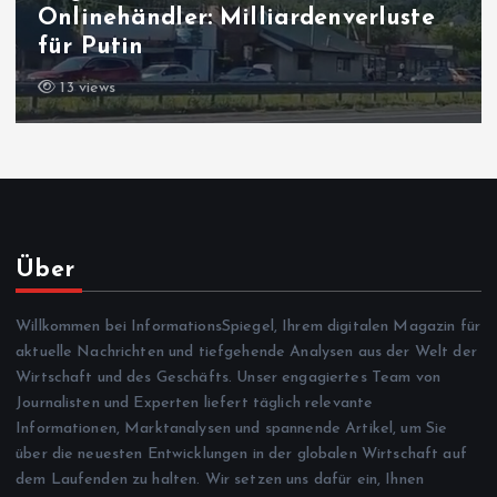
Onlinehändler: Milliardenverluste
für Putin
13 views
Über
Willkommen bei InformationsSpiegel, Ihrem digitalen Magazin für
aktuelle Nachrichten und tiefgehende Analysen aus der Welt der
Wirtschaft und des Geschäfts. Unser engagiertes Team von
Journalisten und Experten liefert täglich relevante
Informationen, Marktanalysen und spannende Artikel, um Sie
über die neuesten Entwicklungen in der globalen Wirtschaft auf
dem Laufenden zu halten. Wir setzen uns dafür ein, Ihnen