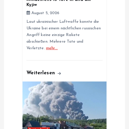
o
Kyjiw
August 5, 2026
n
Laut ukrainischer Luftwaffe konnte die
Ukraine bei einem nächtlichen russischen
Angriff keine einzige Rakete
abschießen. Mehrere Tote und
Verletzte.
mehr…
Weiterlesen