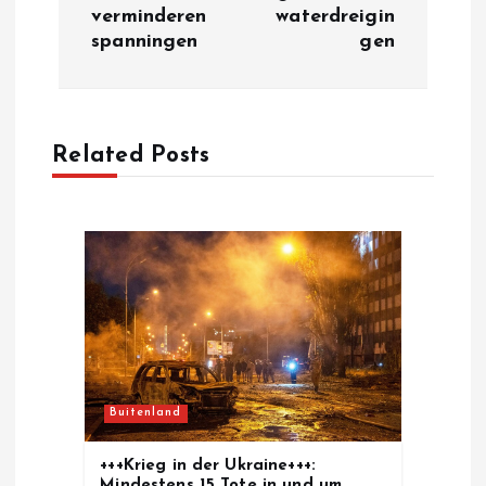
verminderen
waterdreigin
t
spanningen
gen
n
a
Related Posts
v
i
g
a
t
Buitenland
i
+++Krieg in der Ukraine+++:
Mindestens 15 Tote in und um