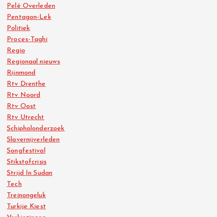
Pelé Overleden
Pentagon-Lek
Politiek
Proces-Taghi
Regio
Regionaal nieuws
Rijnmond
Rtv Drenthe
Rtv Noord
Rtv Oost
Rtv Utrecht
Schipholonderzoek
Slavernijverleden
Songfestival
Stikstofcrisis
Strijd In Sudan
Tech
Treinongeluk
Turkije Kiest