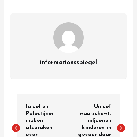
informationsspiegel
P
Israël en
Unicef
o
Palestijnen
waarschuwt:
maken
miljoenen
afspraken
kinderen in
s
over
gevaar door