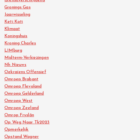
Grensoverschrijdend
Gronings Gas
Jaarwisseling
Keti Koti
Klimaat
Koningshuis
Kroning Charles
L1Mburg
Midterm-Verkiezingen
Nh Nieuws
Oekraïens Offensief
Omroep Brabant
Omroep Flevoland
Omroep Gelderland
Omroep West
Omroep Zeeland
Omrop Fryslân
Op Weg Naar Tk2023
Opmerkelijk
Opstand Wagner