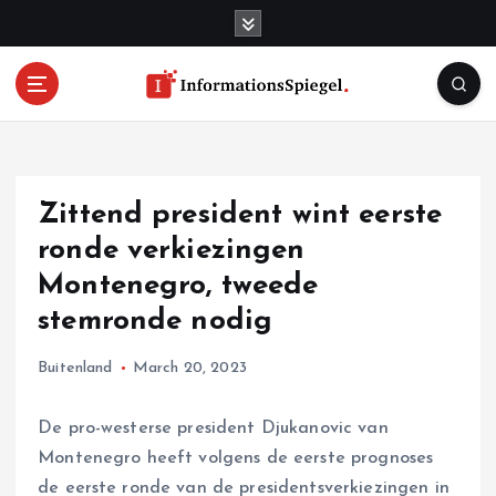
S
k
i
p
t
o
c
o
Zittend president wint eerste
n
t
ronde verkiezingen
e
Montenegro, tweede
n
stemronde nodig
t
Buitenland
March 20, 2023
De pro-westerse president Djukanovic van
Montenegro heeft volgens de eerste prognoses
de eerste ronde van de presidentsverkiezingen in