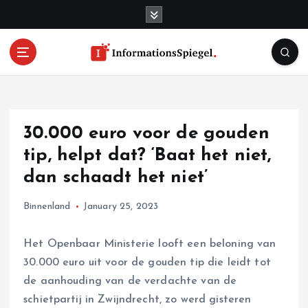
S
k
i
p
t
o
c
o
30.000 euro voor de gouden
n
t
tip, helpt dat? ‘Baat het niet,
e
dan schaadt het niet’
n
t
Binnenland
January 25, 2023
Het Openbaar Ministerie looft een beloning van
30.000 euro uit voor de gouden tip die leidt tot
de aanhouding van de verdachte van de
schietpartij in Zwijndrecht, zo werd gisteren