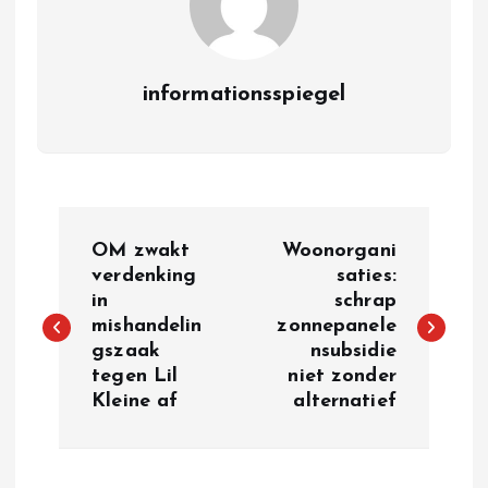
informationsspiegel
P
OM zwakt
Woonorgani
o
verdenking
saties:
in
schrap
mishandelin
zonnepanele
s
gszaak
nsubsidie
tegen Lil
niet zonder
t
Kleine af
alternatief
n