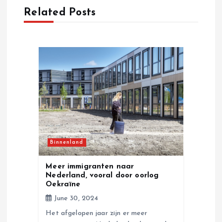
a
Related Posts
v
i
g
a
t
Binnenland
i
Meer immigranten naar
o
Nederland, vooral door oorlog
Oekraïne
n
June 30, 2024
Het afgelopen jaar zijn er meer