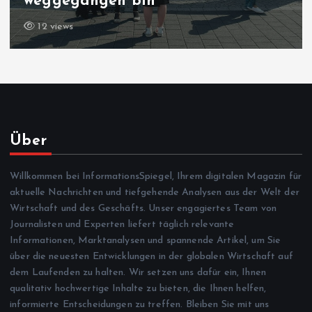
weggegangen bin
12 views
Über
Willkommen bei InformationsSpiegel, Ihrem digitalen Magazin für
aktuelle Nachrichten und tiefgehende Analysen aus der Welt der
Wirtschaft und des Geschäfts. Unser engagiertes Team von
Journalisten und Experten liefert täglich relevante
Informationen, Marktanalysen und spannende Artikel, um Sie
über die neuesten Entwicklungen in der globalen Wirtschaft auf
dem Laufenden zu halten. Wir setzen uns dafür ein, Ihnen
qualitativ hochwertige Inhalte zu bieten, die Ihnen helfen,
informierte Entscheidungen zu treffen. Bleiben Sie mit uns