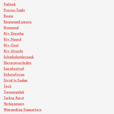
Politiek
Proces-Taghi
Regio
Regionaal nieuws
Rijnmond
Rtv Drenthe
Rtv Noord
Rtv Oost
Rtv Utrecht
Schipholonderzoek
Slavernijverleden
Songfestival
Stikstofcrisis
Strijd In Sudan
Tech
Treinongeluk
Turkije Kiest
Verkiezingen
Wangedrag Supporters