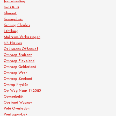
Jaarwisseling
Keti Koti
Klimaat
Koningshuis
Kroning Charles
L1Mburg
Midterm-Verkiezingen
Nh Nieuws
Oekraïens Offensief
Omroep Brabant
Omroep Flevoland
Omroep Gelderland
Omroep West
Omroep Zeeland
Omrop Fryslân
Op Weg Naar Tk2023
Opmerkelijk
Opstand Wagner
Pelé Overleden
Pentagon-Lek