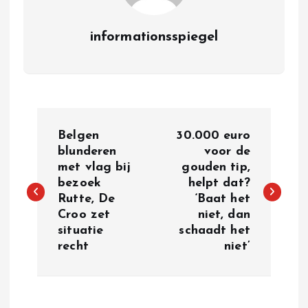
informationsspiegel
P
Belgen
30.000 euro
o
blunderen
voor de
met vlag bij
gouden tip,
bezoek
helpt dat?
s
Rutte, De
‘Baat het
Croo zet
niet, dan
t
situatie
schaadt het
recht
niet’
n
a