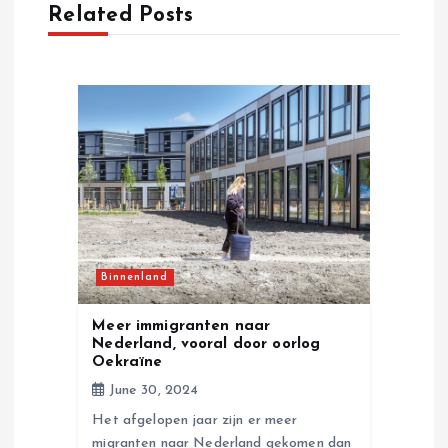
Related Posts
v
i
g
a
t
i
Binnenland
o
Meer immigranten naar
Nederland, vooral door oorlog
n
Oekraïne
June 30, 2024
Het afgelopen jaar zijn er meer
migranten naar Nederland gekomen dan