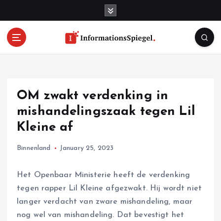
S
k
i
p
t
o
c
o
OM zwakt verdenking in
n
t
mishandelingszaak tegen Lil
e
Kleine af
n
t
Binnenland
January 25, 2023
Het Openbaar Ministerie heeft de verdenking
tegen rapper Lil Kleine afgezwakt. Hij wordt niet
langer verdacht van zware mishandeling, maar
nog wel van mishandeling. Dat bevestigt het