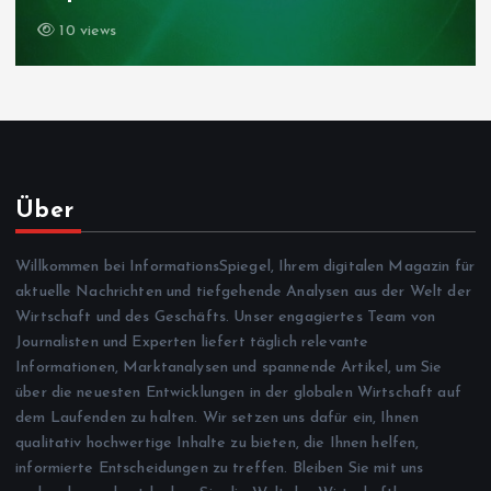
10 views
Über
Willkommen bei InformationsSpiegel, Ihrem digitalen Magazin für
aktuelle Nachrichten und tiefgehende Analysen aus der Welt der
Wirtschaft und des Geschäfts. Unser engagiertes Team von
Journalisten und Experten liefert täglich relevante
Informationen, Marktanalysen und spannende Artikel, um Sie
über die neuesten Entwicklungen in der globalen Wirtschaft auf
dem Laufenden zu halten. Wir setzen uns dafür ein, Ihnen
qualitativ hochwertige Inhalte zu bieten, die Ihnen helfen,
informierte Entscheidungen zu treffen. Bleiben Sie mit uns