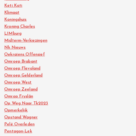
Keti Koti
Klimaat
Koningshuis
Kroning Charles
L1Mburg
Midterm-Verkiezingen
Nh Nieuws
Oekraïens Offensief
Omroep Brabant
Omroep Flevoland
Omroep Gelderland
Omroep West
Omroep Zeeland
Omrop Fryslân
Op Weg Naar Tk2023
Opmerkelijk
Opstand Wagner
Pelé Overleden
Pentagon-Lek