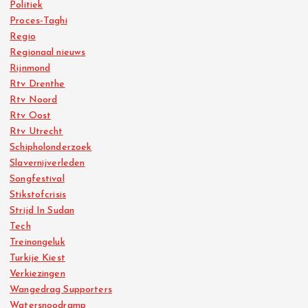
Politiek
Proces-Taghi
Regio
Regionaal nieuws
Rijnmond
Rtv Drenthe
Rtv Noord
Rtv Oost
Rtv Utrecht
Schipholonderzoek
Slavernijverleden
Songfestival
Stikstofcrisis
Strijd In Sudan
Tech
Treinongeluk
Turkije Kiest
Verkiezingen
Wangedrag Supporters
Watersnoodramp